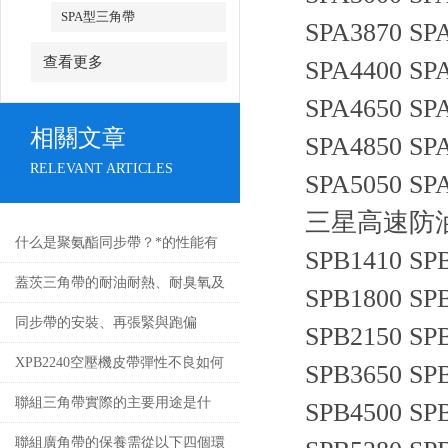
SPA型三角帶
SPA3870 SP
查看更多
SPA4400 SP
SPA4650 SP
相關文章
SPA4850 SP
RELEVANT ARTICLES
SPA5050 SP
三星高速防油三角
什么是聚氨酯同步帶？*的性能有
SPB1410 SP
哪些？
蓋茨三角帶的耐油耐熱、耐臭氧及
SPB1800 SP
抗靜電特性
同步帶的安裝、再張緊與跑偏
SPB2150 SP
XPB2240空壓機皮帶彈性不良如何
SPB3650 SP
處理
聯組三角帶實際的主要用途是什
SPB4500 SP
么？
聯組廣角帶的保養需從以下四個環