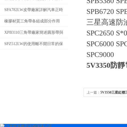
SPB5380 SP
節入手
SPB6720 SP
SPA782LW皮帶廠家詳解汽車正時
三星高速防油三角
皮帶拆裝步驟
橡膠材質三角帶各組成部分作用
SPC2650 S*
XPB3110三角帶廠家簡述圓形帶與
SPC6000 SP
齒型帶
SPZ512LW的使用離不開日常的保
SPC9000
養！
5V3350防
上一篇：
5V3550三星紅